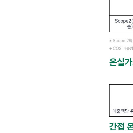
Scope
출)
※ Scope 
※ CO2 배출량 
온실가
매출액당 
간접 