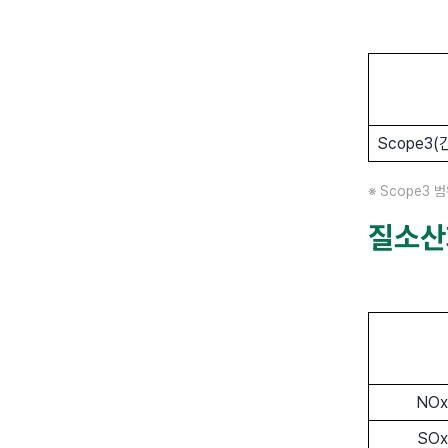
Scope3
※ Scope3 범
질소산화
NOx
SOx